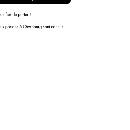
as fier de porter !
ous portons à Cherbourg sont connus
! Reconnaissable par leur forme et leur
cm (sans les anses)