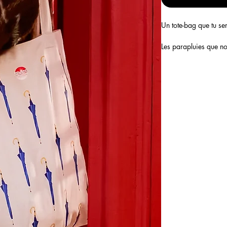
Un tote-bag que tu ser
Les parapluies que n
dans le monde entier 
solidité face au vent.
Le sac mesure 41x38 