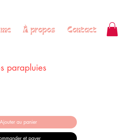
sme
À propos
Contact
es parapluies
Ajouter au panier
ommander et payer