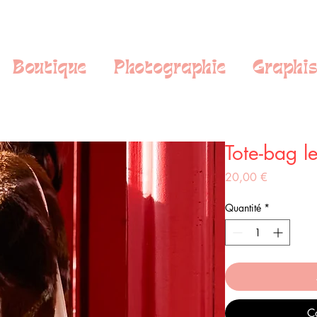
Boutique
Photographie
Graphi
Tote-bag l
Prix
20,00 €
Quantité
*
C