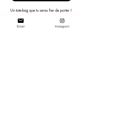
Un tote-bag que tu seras fier de porter !
Le homard est aussi appelé "la
demoiselle de Cherbourg", qui désigne
Email
Instagram
un homard de petite taille provenant de
la Manche.
Le sac mesure 41x38 cm (sans les
anses)
Situé dans la Manche,
CGV
Normandie.
Mentions Légales
Et partout ailleurs pour
contact@minpapillon.com
votre projet !
Découvrir