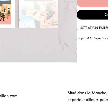
C
ILLUSTRATION FAITE
En juin 44, l’opérati
déploiement des troup
allemandes suivies de
Manche.
La nuit du 5 juin, les
22h45, larguent plus
de la 101e Airborne 
Drop Zone » entre Sa
et Carentan.
Situé dans la Manche
La mission est très c
illon.com
leurs objectifs en plei
Et partout ailleurs pour
une vingtaine d’homme