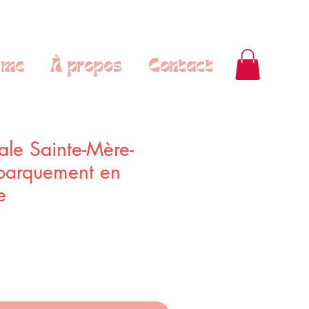
sme
À propos
Contact
ale Sainte-Mère-
ébarquement en
e