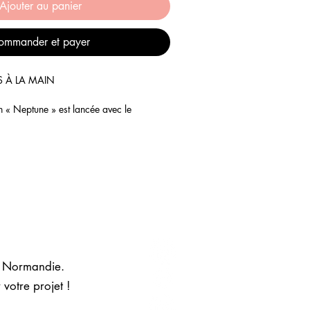
Ajouter au panier
ommander et payer
S À LA MAIN
on « Neptune » est lancée avec le
es aéroportées à l’arrière des lignes
s opérations navales dans la mer de la
 avions C-47, décollés d’Angleterre vers
 de 14 000 parachutistes de la 82e et
sur 5 zones d’atterrissage appelées «
inte Marie du Mont, Sainte Mère Eglise
, Normandie.
omplexe et peu de parachutistes atteignent
n marais inondés et de nuit.Cette nuit-là,
 votre projet !
s, soldats des forces alliées de la 82e