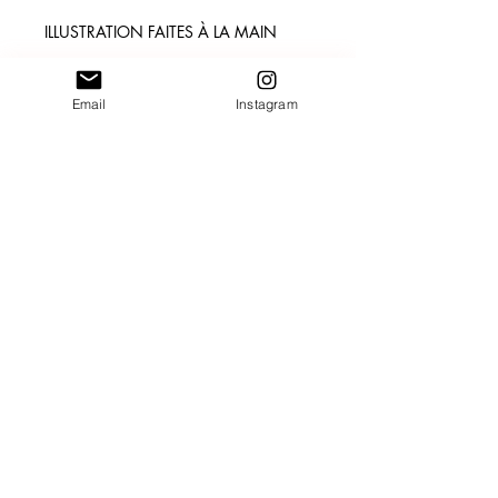
ILLUSTRATION FAITES À LA MAIN
Voici un marque-page pas comme les
autres : un marque-page qui raconte
Email
Instagram
une histoire ! En effet, je m'inspire
énormément des histoires des lieux
pour pouvoir créer mes illustrations.
Alors, j'ai décidé de vous les
transmettre pour que vous aussi, vous
puissiez les connaître.
Pour 3 marque-pages achetés : 10
euros
Situé dans la Manche,
CGV
Normandie.
Mentions Légales
Et partout ailleurs pour
contact@minpapillon.com
votre projet !
Découvrir
Confidientialité