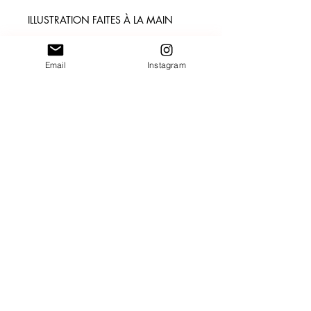
ILLUSTRATION FAITES À LA MAIN
Voici un marque-page pas comme les
autres : un marque-page qui raconte
Email
Instagram
une histoire ! En effet, je m'inspire
énormément des histoires des lieux
pour pouvoir créer mes illustrations.
Alors, j'ai décidé de vous les
transmettre pour que vous aussi, vous
puissiez les connaître.
Pour 3 marque-pages achetés : 10
euros
Situé dans la Manche,
CGV
Normandie.
Mentions Légales
Et partout ailleurs pour
contact@minpapillon.com
votre projet !
Découvrir
Confidientialité