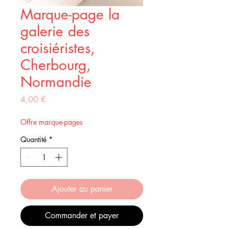
Marque-page la
galerie des
croisiéristes,
Cherbourg,
Normandie
Prix
4,00 €
Offre marque-pages
Quantité
*
Ajouter au panier
Commander et payer