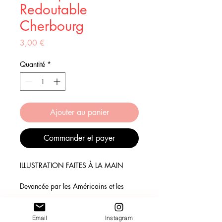
Redoutable
Cherbourg
Prix
3,00 €
Quantité
*
Ajouter au panier
Commander et payer
ILLUSTRATION FAITES À LA MAIN
Devancée par les Américains et les
soviétiques, dont la Guerre froide fait
régner la crainte d’un conflit nucléaire,
la France décide à son tour de doter
Email
Instagram