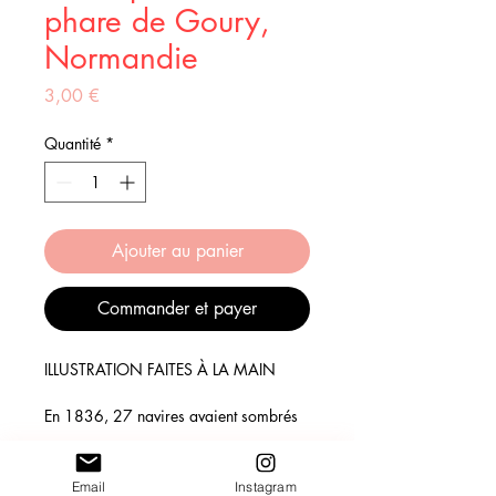
phare de Goury,
Normandie
Prix
3,00 €
Quantité
*
Ajouter au panier
Commander et payer
ILLUSTRATION FAITES À LA MAIN
En 1836, 27 navires avaient sombrés
dans les parages pour cause du raz
Blanchard, l’un des courants de marée
les plus forts d’Europe. Entre le cap de
Email
Instagram