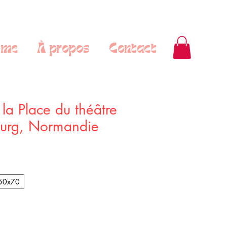
sme
À propos
Contact
 la Place du théâtre
urg, Normandie
50x70