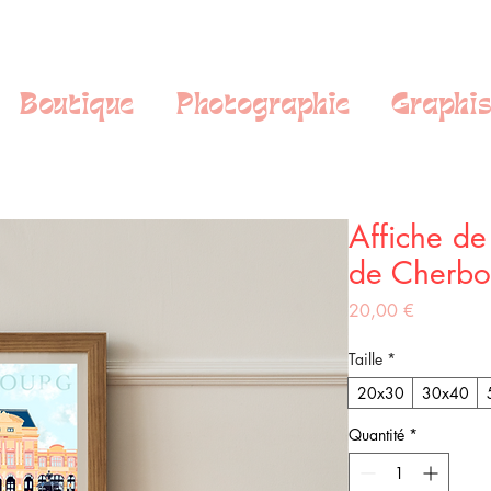
Boutique
Photographie
Graphi
Affiche de
de Cherbo
Prix
20,00 €
Taille
*
20x30
30x40
Quantité
*